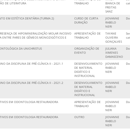
SÃO DE LITERATURA
TRABALHO
BIANCA DE
ca
FREITAS
SANZ
TO EM ESTÉTICA DENTÁRIA (TURMA 2)
CURSO DE CURTA
JIOVANNE
Do
DURAÇÃO
RABELO
NERI
PRESENÇA DE HIPOMINERALIZAÇÃO MOLAR INCISIVO
APRESENTAÇÃO DE
TAYANE
Se
A ENTRE PARES DE GÊMEOS MONOZIGÓTICOS E
TRABALHO
OLIVEIRA
ca
GONÇALVES
ONTOLÓGICA DA UNICHRISTUS
ORGANIZAÇÃO DE
JULIANA
Do
EVENTO
XIMENES
DAMASCENO
O DA DISCIPLINA DE PRÉ-CLÍNICA II - 2021.1
DESENVOLVIMENTO
JIOVANNE
Do
DE MATERIAL
RABELO
DIDÁTICO E
NERI
INSTRUCIONAL
O DA DISCIPLINA DE PRÉ-CLÍNICA II - 2021.2
DESENVOLVIMENTO
JIOVANNE
Do
DE MATERIAL
RABELO
DIDÁTICO E
NERI
INSTRUCIONAL
ATIVOS EM ODONTOLOGIA RESTAURADORA
APRESENTAÇÃO DE
JIOVANNE
Do
TRABALHO
RABELO
NERI
ATIVOS EM ODONTOLOGIA RESTAURADORA
OUTRO
JIOVANNE
Do
RABELO
NERI