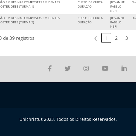
SÃO EM RESINAS COMPOSTAS EM DENTES
CURSO DE CURTA
JIOVANNE
Do
POSTERIORES (TURMA 1)
DURAÇÃO
RABELO
NERI
SÃO EM RESINAS COMPOSTAS EM DENTES
CURSO DE CURTA
JIOVANNE
Do
POSTERIORES (TURMA 2)
DURAÇÃO
RABELO
NERI
 de 39 registros
❮
1
2
3
Unichristus 2023. Todos os Direitos Reservados.