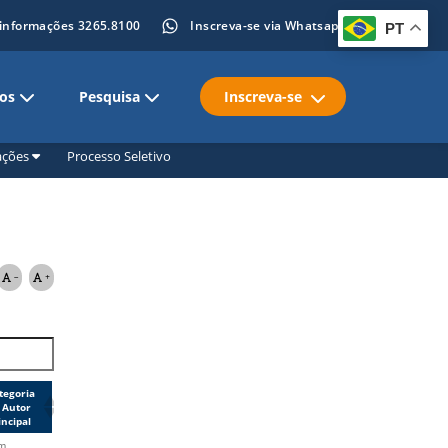
 informações 3265.8100
Inscreva-se via Whatsapp
PT
tos
Pesquisa
Inscreva-se
ações
Processo Seletivo
tegoria
 Autor
incipal
m