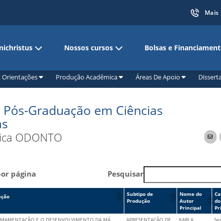
Mais
nichristus
Nossos cursos
Bolsas e Financiamen
 E Orientações
Produção Acadêmica
Áreas De Apoio
Dissert
 Pós-Graduação em Ciências
as
nica ODONTO
por página
Pesquisar
Subtipo de
Nome do
Ca
ução
Produção
Autor
do
Principal
Pr
 AMAMENTAÇÃO E O DESENVOLVIMENTO DA MÁ
APRESENTAÇÃO DE
KARLA
Se