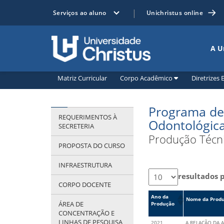
Serviços ao aluno
Unichristus online
Unichristus
A U
Matriz Curricular
Corpo Acadêmico
Diretrizes
Programa de
REQUERIMENTOS À
Odontológic
SECRETERIA
Produção Téc
PROPOSTA DO CURSO
INFRAESTRUTURA
resultados 
CORPO DOCENTE
Ano da
Nome da Prod
ÁREA DE
Produção
CONCENTRAÇÃO E
LINHAS DE PESQUISA
2021
A RELAÇÃO DA